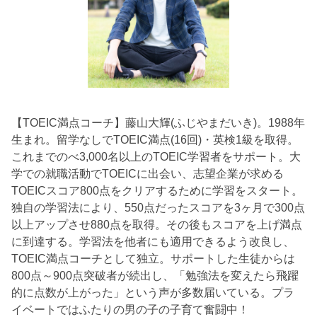
【TOEIC満点コーチ】藤山大輝(ふじやまだいき)。1988年
生まれ。留学なしでTOEIC満点(16回)・英検1級を取得。
これまでのべ3,000名以上のTOEIC学習者をサポート。大
学での就職活動でTOEICに出会い、志望企業が求める
TOEICスコア800点をクリアするために学習をスタート。
独自の学習法により、550点だったスコアを3ヶ月で300点
以上アップさせ880点を取得。その後もスコアを上げ満点
に到達する。学習法を他者にも適用できるよう改良し、
TOEIC満点コーチとして独立。サポートした生徒からは
800点～900点突破者が続出し、「勉強法を変えたら飛躍
的に点数が上がった」という声が多数届いている。プラ
イベートではふたりの男の子の子育て奮闘中！