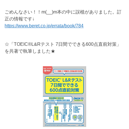
ごめんなさい！！m(__)m本の中に誤植がありました。訂
正の情報です↓
https://www.beret.co.jp/errata/book/784
☆「TOEIC®L&Rテスト 7日間でできる600点直前対策」
を共著で執筆しました★